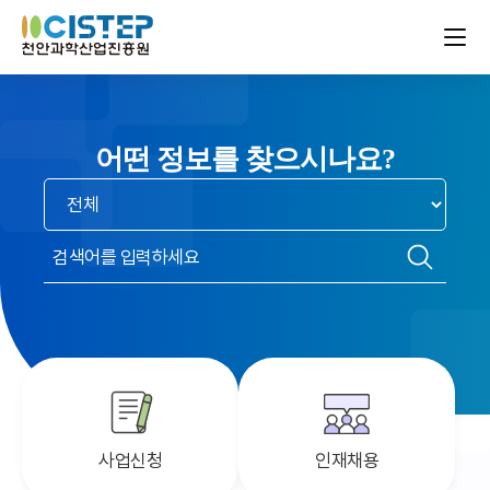
어떤 정보를 찾으시나요?
검색
범위
선택
검색어
입력
검색
사업신청
인재채용