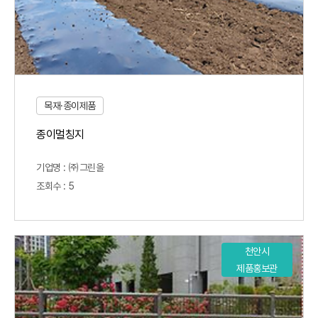
목재·종이제품
종이멀칭지
기업명 : ㈜그린올
조회수 : 5
천안시
제품홍보관