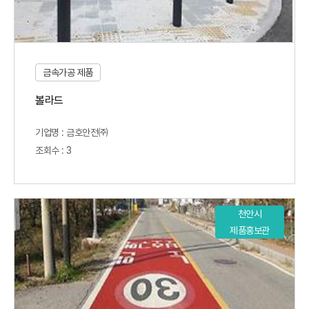
금속가공 제품
볼라드
기업명 : 금호안전㈜
조회수 : 3
천안시
제품홍보관