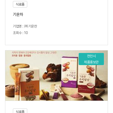
식료품
기운차
기업명 : ㈜기운찬
조회수 : 10
천안시
제품홍보관
식료품