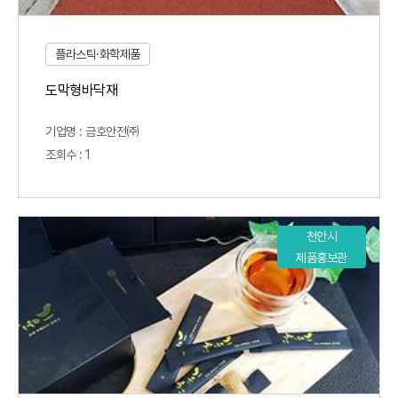
플라스틱·화학제품
도막형바닥재
기업명 : 금호안전㈜
조회수 : 1
천안시
제품홍보관