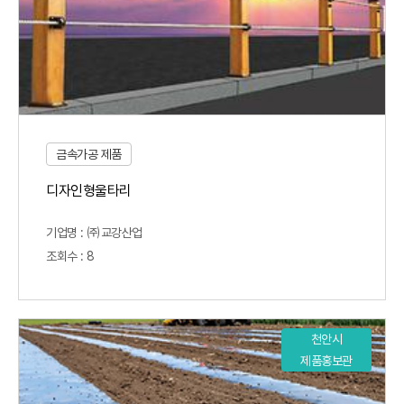
금속가공 제품
디자인형울타리
기업명 : ㈜교강산업
조회수 : 8
천안시
제품홍보관