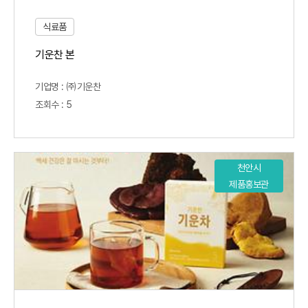
식료품
기운찬 본
기업명 : ㈜기운찬
조회수 : 5
천안시
제품홍보관