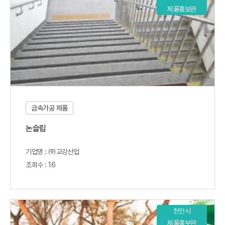
제품홍보관
금속가공 제품
논슬립
기업명 : ㈜교강산업
조회수 : 16
천안시
제품홍보관