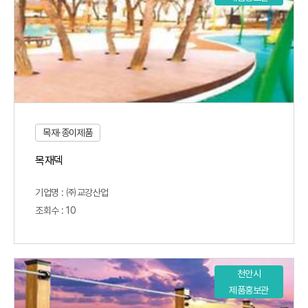
목재·종이제품
목재덱
기업명 : ㈜교강산업
조회수 : 10
천안시
제품홍보관