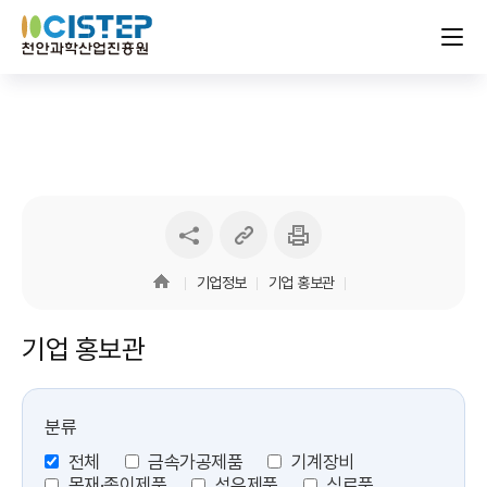
링크
인쇄하기
sns
복사하기
공유하기
기업정보
기업 홍보관
기업 홍보관
분류
전체
금속가공제품
기계장비
목재·종이제품
섬유제품
식료품