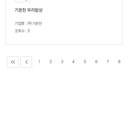
기운찬 우리밥상
기업명 : ㈜기운찬
조회수 : 3
처음
이전
1
2
3
4
5
6
7
8
페이지
페이지