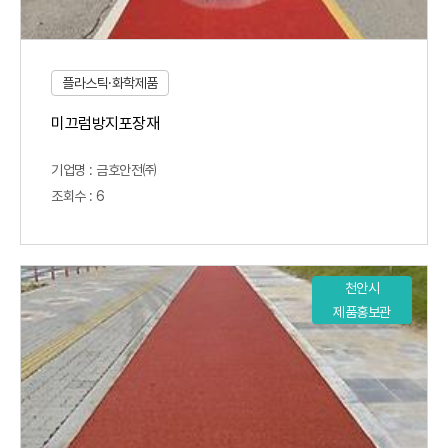
플라스틱·화학제품
미끄럼방지포장재
기업명 : 금호안전㈜
조회수 : 6
천안시
제품홍보관