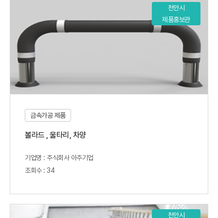
천안시
제품홍보관
금속가공 제품
볼라드 , 울타리, 차양
기업명 : 주식회사 아주기업
조회수 : 34
천안시