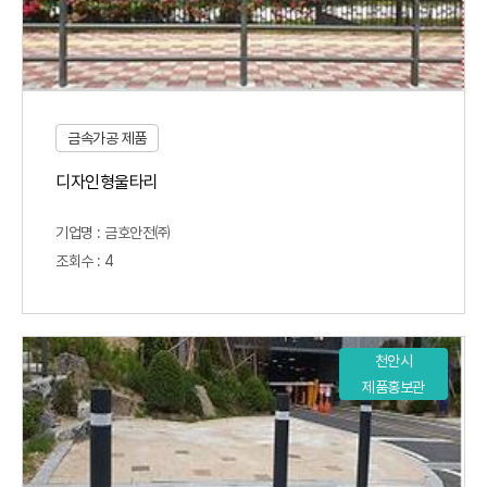
금속가공 제품
디자인형울타리
기업명 : 금호안전㈜
조회수 : 4
천안시
제품홍보관