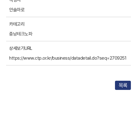
작성자
안솔마로
카테고리
충남테크노파
상세보기URL
https://www.ctp.or.kr/business/datadetail.do?seq=2709251
목록