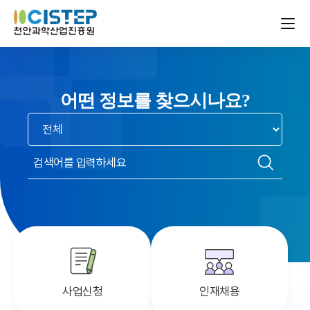
어떤 정보를 찾으시나요?
검색
범위
선택
검색어
입력
검색
사업신청
인재채용