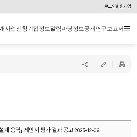
로그인
회원가입
개
사업신청
기업정보
알림마당
정보공개
연구보고서
링크
sns
인쇄하기
복사하기
공유하기
계 용역」 제안서 평가 결과 공고
2025-12-09