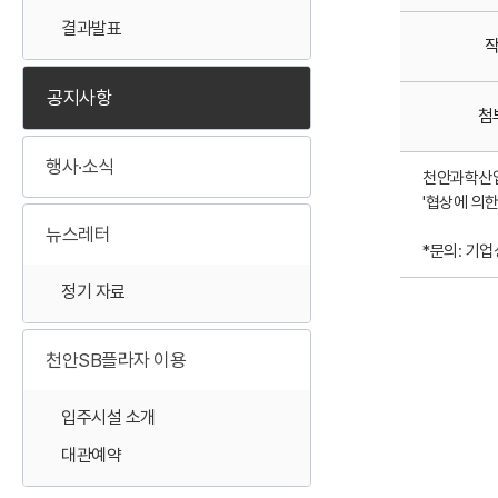
결과발표
공지사항
첨
행사·소식
천안과학산업
'협상에 의
뉴스레터
*문의: 기업
정기 자료
천안SB플라자 이용
입주시설 소개
대관예약