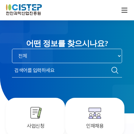
어떤 정보를 찾으시나요?
검색
범위
선택
검색어
입력
검색
사업신청
인재채용