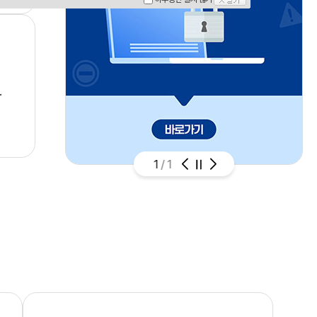
1
/
1